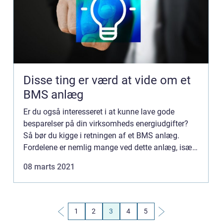
Disse ting er værd at vide om et
BMS anlæg
Er du også interesseret i at kunne lave gode
besparelser på din virksomheds energiudgifter?
Så bør du kigge i retningen af et BMS anlæg.
Fordelene er nemlig mange ved dette anlæg, især
hvis du gerne vil have bedre styring med det
08 marts 2021
forbrug, der er i di...
1
2
3
4
5