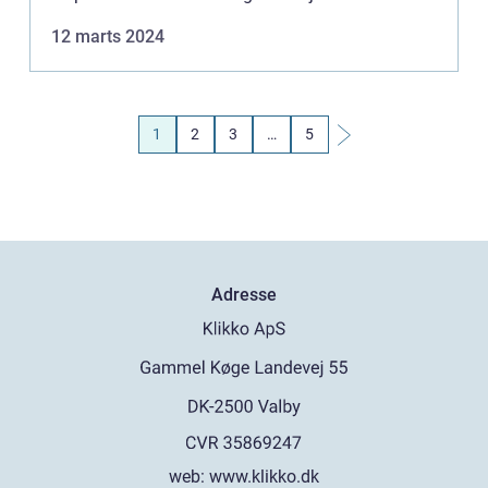
foretaget af en valuar. I denne artikel vil vi guide
12 marts 2024
di...
1
2
3
…
5
Adresse
web:
www.klikko.dk