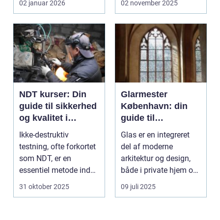
02 januar 2026
02 november 2025
sikkerhed...
NDT kurser: Din
Glarmester
guide til sikkerhed
København: din
og kvalitet i
guide til
inspektioner
glasløsninger i
Ikke-destruktiv
Glas er en integreret
hovedstaden
testning, ofte forkortet
del af moderne
som NDT, er en
arkitektur og design,
essentiel metode inden
både i private hjem og
for industrien. Den b...
kommercielle...
31 oktober 2025
09 juli 2025