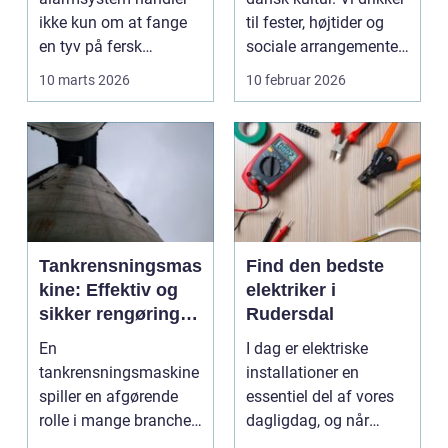
ikke kun om at fange
til fester, højtider og
en tyv på fersk
sociale arrangementer.
gerning. Det handler
For d...
10 marts 2026
10 februar 2026
lige så meg...
Tankrensningsmas
Find den bedste
kine: Effektiv og
elektriker i
sikker rengøring af
Rudersdal
proces- og
En
I dag er elektriske
lagertanke
tankrensningsmaskine
installationer en
spiller en afgørende
essentiel del af vores
rolle i mange brancher,
dagligdag, og når
hvor hygiejne,
noget går...