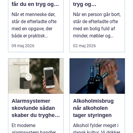
får du en tryg og
tryg og
effektiv løsning
professionel
Når et menneske dør,
Når en person går bort,
proces
står de efterladte ofte
står de efterladte ofte
med en opgave, der
med en bolig fuld af
både er praktisk
minder, møbler og
krævende og følelse...
personlige ej...
09 maj 2026
02 maj 2026
Alarmsystemer
Alkoholmisbrug
skovlunde sådan
når alkoholen
skaber du tryghed
tager styringen
i hverdagens
Et moderne
Alkohol fylder meget i
rammer
alarmsystem handler
dansk kultur. Vi drikker