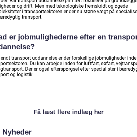
rtiden var transport uddannelse primært fokuseret på grundlægg
igheder og drift. Men med teknologiske fremskridt og øgede
eksiteter i transportsektoren er der nu større vægt på specialis
æredygtig transport.
ad er jobmulighederne efter en transpor
dannelse?
 endt transport uddannelse er der forskellige jobmuligheder inde
portsektoren. Du kan arbejde inden for luftfart, søfart, vejtransp
gtransport. Der er også efterspørgsel efter specialister i bæredy
port og logistik.
Få læst flere indlæg her
e Nyheder