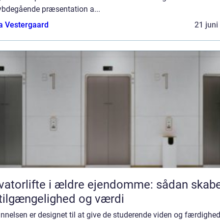
ybdegående præsentation a...
a Vestergaard
21 juni
vatorlifte i ældre ejendomme: sådan skab
tilgængelighed og værdi
nelsen er designet til at give de studerende viden og færdighed