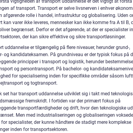
orstå vigtigheden af transport uddannelse er det vigtigt at forstå
ngen af transport. Transport er selve livsnerven i enhver økonom
en afgørende rolle i handel, infrastruktur og globalisering. Uden o
t kan varer ikke leveres, mennesker kan ikke komme fra A til B, 
liver begrænset. Derfor er det afgørende, at der er specialister i
tsektoren, der kan sikre effektive og sikre transportløsninger.
t uddannelse er tilgængelig på flere niveauer, herunder grund-,
r- og kandidateksamen. På grundniveau er der typisk fokus på 
ggende principper i transport og logistik, herunder bestemmels
nsport og persontransport. På bachelor- og kandidateksamenive
ghed for specialisering inden for specifikke områder såsom luftf
vejtransport og togtransport.
k set har transport uddannelse udviklet sig i takt med teknologi
smæssige fremskridt. I fortiden var der primært fokus på
ggende transportfærdigheder og drift, hvor den teknologiske ud
rænset. Men med industrialiseringen og globaliseringen voksed
 for specialister, der kunne håndtere de stadigt mere komplekse
nger inden for transportsektoren.