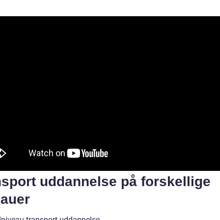
sport uddannelse på forskellige
eauer
niveau transport uddannelse