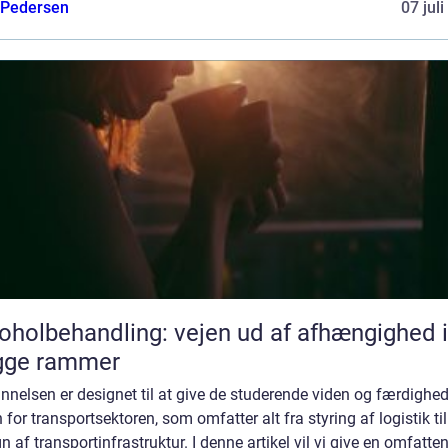
 Pedersen
07 jul
oholbehandling: vejen ud af afhængighed i
gge rammer
nelsen er designet til at give de studerende viden og færdighed
 for transportsektoren, som omfatter alt fra styring af logistik til
n af transportinfrastruktur. I denne artikel vil vi give en omfatte