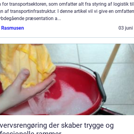
 for transportsektoren, som omfatter alt fra styring af logistik til
n af transportinfrastruktur. I denne artikel vil vi give en omfatte
ybdegående præsentation a...
a Rasmusen
03 juni
vervsrengøring der skaber trygge og
fessionelle rammer