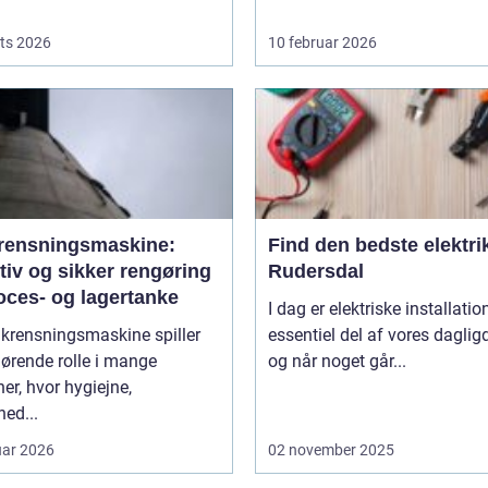
ts 2026
10 februar 2026
rensningsmaskine:
Find den bedste elektrik
tiv og sikker rengøring
Rudersdal
oces- og lagertanke
I dag er elektriske installatio
nkrensningsmaskine spiller
essentiel del af vores daglig
ørende rolle i mange
og når noget går...
er, hvor hygiejne,
hed...
uar 2026
02 november 2025