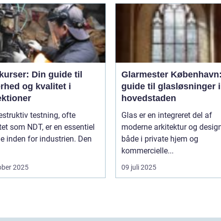
urser: Din guide til
Glarmester København:
rhed og kvalitet i
guide til glasløsninger i
ektioner
hovedstaden
estruktiv testning, ofte
Glas er en integreret del af
tet som NDT, er en essentiel
moderne arkitektur og design
 inden for industrien. Den
både i private hjem og
kommercielle...
ober 2025
09 juli 2025