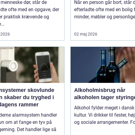
 menneske dør, står de
Når en person går bort, står 
adte ofte med en opgave, der
efterladte ofte med en bolig 
er praktisk krævende og
minder, møbler og personlige 
...
 2026
02 maj 2026
msystemer skovlunde
Alkoholmisbrug når
n skaber du tryghed i
alkoholen tager styring
dagens rammer
Alkohol fylder meget i dansk
derne alarmsystem handler
kultur. Vi drikker til fester, hø
un om at fange en tyv på
og sociale arrangementer. For
gerning. Det handler lige så