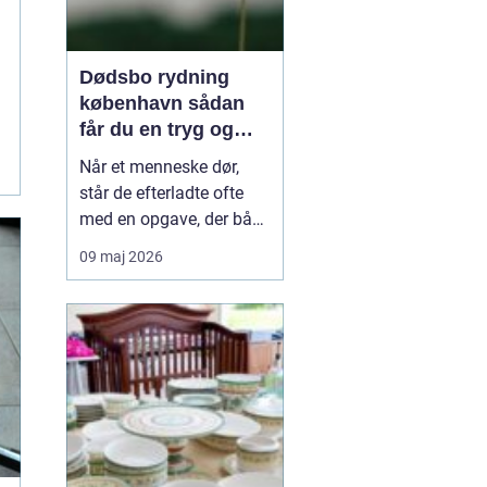
Dødsbo rydning
københavn sådan
får du en tryg og
effektiv løsning
Når et menneske dør,
står de efterladte ofte
med en opgave, der både
er praktisk krævende og
09 maj 2026
følelsesmæssigt tung:
rydning af dødsboet.
Særligt i København,
hvor mange boliger er
små, trapperne er smalle,
og parkeringsforholdene
kan være besværlige, ...