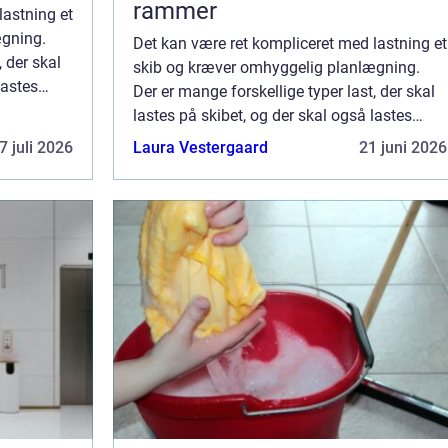
rammer
lastning et
ægning.
Det kan være ret kompliceret med lastning et
, der skal
skib og kræver omhyggelig planlægning.
lastes
Der er mange forskellige typer last, der skal
ainere og
lastes på skibet, og der skal også lastes
...
forskelligt udstyr som ankre, containere og
7 juli 2026
Laura Vestergaard
21 juni 2026
redningsbåde. Rækkefølgen, i hvilk...