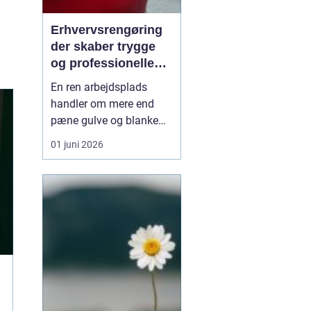
Erhvervsrengøring
der skaber trygge
og professionelle
rammer
En ren arbejdsplads
handler om mere end
pæne gulve og blanke
bordplader. Et kontor, en
01 juni 2026
klinik eller en institution,
der bliver gjort ordentligt
rent, giver ro, bedre
trivsel og et mere
professionelt indtryk.
Mange virksomheder
oplever, at syste...