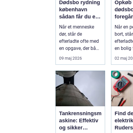
Dødsbo rydning
Opkøb 
københavn
dødsbo såd
sådan får du en
foregår
tryg og effektiv
og pro
Når et menneske
Når en p
løsning
proces
dør, står de
bort, stå
efterladte ofte med
efterlad
en opgave, der både
en bolig 
er praktisk
minder, 
09 maj 2026
02 maj 2
krævende og
personlig
følelse...
Tankrensningsm
Find d
askine: Effektiv
elektrik
og sikker
Ruders