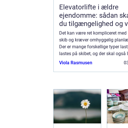
Elevatorlifte i ældre
ejendomme: sådan sk
du tilgængelighed og 
Det kan være ret kompliceret med 
skib og kræver omhyggelig planl
Der er mange forskellige typer last
lastes på skibet, og der skal også 
forskelligt udstyr som ankre, cont
Viola Rasmusen
03
redningsbåde. Rækkefølgen, i hvilk