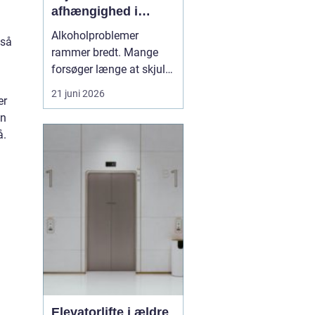
afhængighed i
trygge rammer
Alkoholproblemer
gså
rammer bredt. Mange
forsøger længe at skjule,
hvor meget de drikker,
21 juni 2026
er
både for sig selv og for
an
omgivelserne. Samtidig
å.
er der stærk skam
forbundet med at række
ud efter hjælp, selv om
alkoholafh&ael...
Elevatorlifte i ældre