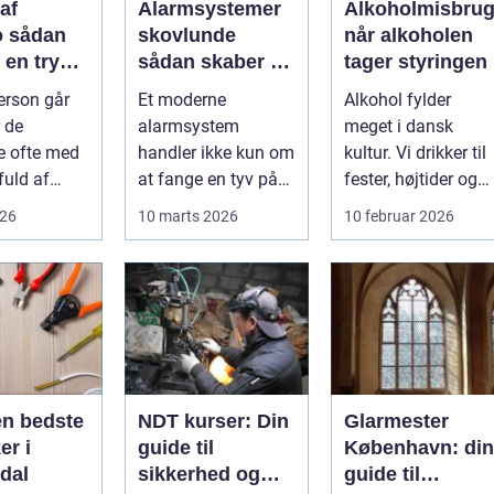
af
Alarmsystemer
Alkoholmisbru
an
skovlunde
når alkoholen
 en tryg
sådan skaber du
tager styringen
fessionel
tryghed i
erson går
Et moderne
Alkohol fylder
hverdagens
r de
alarmsystem
meget i dansk
rammer
te ofte med
handler ikke kun om
kultur. Vi drikker til
fuld af
at fange en tyv på
fester, højtider og
møbler og
fersk gerning. Det
sociale
026
10 marts 2026
10 februar 2026
e ej...
handler lige så
arrangementer. For
meg...
d...
en bedste
NDT kurser: Din
Glarmester
er i
guide til
København: din
dal
sikkerhed og
guide til