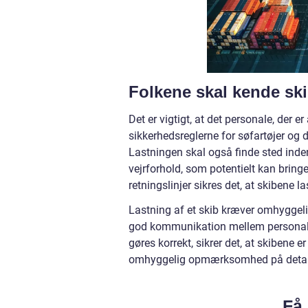
Folkene skal kende ski
Det er vigtigt, at det personale, der er
sikkerhedsreglerne for søfartøjer og 
Lastningen skal også finde sted inden 
vejrforhold, som potentielt kan bring
retningslinjer sikres det, at skibene la
Lastning af et skib kræver omhyggeli
god kommunikation mellem personalet
gøres korrekt, sikrer det, at skibene e
omhyggelig opmærksomhed på detaljer
Få 