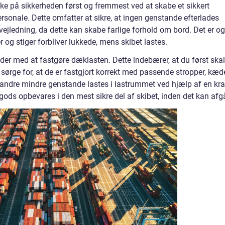
ænke på sikkerheden først og fremmest ved at skabe et sikkert
ersonale. Dette omfatter at sikre, at ingen genstande efterlades
g vejledning, da dette kan skabe farlige forhold om bord. Det er o
ger og stiger forbliver lukkede, mens skibet lastes.
der med at fastgøre dæklasten. Dette indebærer, at du først skal
ørge for, at de er fastgjort korrekt med passende stropper, kæd
g andre mindre genstande lastes i lastrummet ved hjælp af en kr
st gods opbevares i den mest sikre del af skibet, inden det kan afg