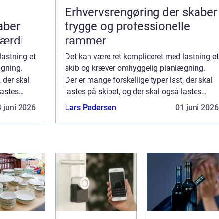
Erhvervsrengøring der skaber
aber
trygge og professionelle
værdi
rammer
lastning et
Det kan være ret kompliceret med lastning et
ægning.
skib og kræver omhyggelig planlægning.
, der skal
Der er mange forskellige typer last, der skal
lastes
lastes på skibet, og der skal også lastes
ainere og
forskelligt udstyr som ankre, containere og
 juni 2026
Lars Pedersen
01 juni 2026
...
redningsbåde. Rækkefølgen, i hvilk...