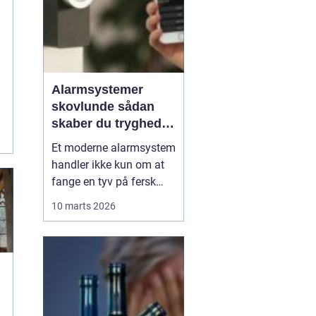
g
Alarmsystemer
skovlunde sådan
skaber du tryghed i
hverdagens rammer
Et moderne alarmsystem
handler ikke kun om at
fange en tyv på fersk
gerning. Det handler lige
10 marts 2026
så meget om ro i maven
i hverdagen. I Skovlunde
og de omkringliggende
byer vælger flere og flere
boligejere og
virksomheder