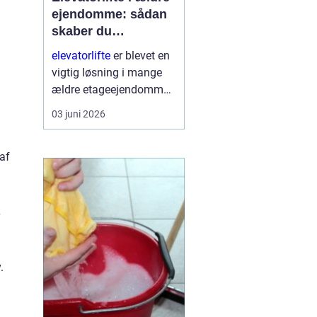
ejendomme: sådan
skaber du
tilgængelighed og
elevatorlifte
er blevet en
værdi
vigtig løsning i mange
ældre etageejendomme,
hvor beboere ønsker
03 juni 2026
bedre tilgængelighed
uden at ødelægge
 af
husets arkitektur. Mange
boligforeninge...
.