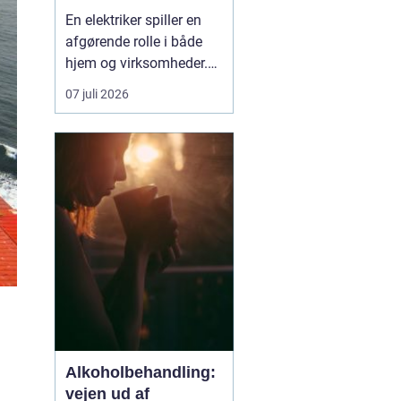
En elektriker spiller en
afgørende rolle i både
hjem og virksomheder.
Elinstallationer skal
07 juli 2026
være sikre, lovlige og
holdbare og gerne tænkt
intelligent, så du får
mest muligt ud af
strømmen. Når du leder
efter en elektriker i
Vanløse, handler det
der...
Alkoholbehandling:
vejen ud af