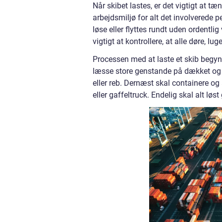
Når skibet lastes, er det vigtigt at t
arbejdsmiljø for alt det involverede p
løse eller flyttes rundt uden ordentli
vigtigt at kontrollere, at alle døre, lu
Processen med at laste et skib begyn
læsse store genstande på dækket og s
eller reb. Dernæst skal containere o
eller gaffeltruck. Endelig skal alt lø