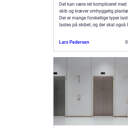
Det kan være ret kompliceret med 
skib og kræver omhyggelig planl
Der er mange forskellige typer last
lastes på skibet, og der skal også 
forskelligt udstyr som ankre, cont
redningsbåde. Rækkefølgen, i hvilk
Lars Pedersen
0