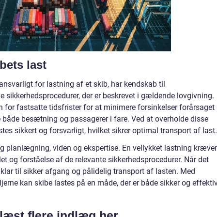
bets last
 ansvarligt for lastning af et skib, har kendskab til
de sikkerhedsprocedurer, der er beskrevet i gældende lovgivning.
for fastsatte tidsfrister for at minimere forsinkelser forårsaget
e både besætning og passagerer i fare. Ved at overholde disse
stes sikkert og forsvarligt, hvilket sikrer optimal transport af last.
g planlægning, viden og ekspertise. En vellykket lastning kræver
 og forståelse af de relevante sikkerhedsprocedurer. Når det
r klar til sikker afgang og pålidelig transport af lasten. Med
ne kan skibe lastes på en måde, der er både sikker og effektiv
læst flere indlæg her