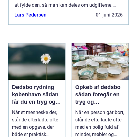
at fylde den, så man kan deles om udgifterne.
Måske bliver man ligefrem påduttet, at der er
Lars Pedersen
01 juni 2026
nogle andre...
Dødsbo rydning
Opkøb af dødsbo
københavn sådan
sådan foregår en
får du en tryg og
tryg og
effektiv løsning
professionel
Når et menneske dør,
Når en person går bort,
proces
står de efterladte ofte
står de efterladte ofte
med en opgave, der
med en bolig fuld af
både er praktisk
minder, møbler og