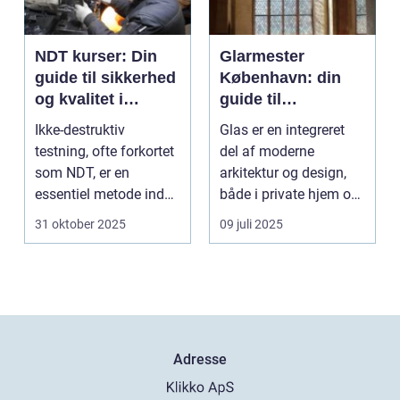
NDT kurser: Din
Glarmester
guide til sikkerhed
København: din
og kvalitet i
guide til
inspektioner
glasløsninger i
Ikke-destruktiv
Glas er en integreret
hovedstaden
testning, ofte forkortet
del af moderne
som NDT, er en
arkitektur og design,
essentiel metode inden
både i private hjem og
for industrien. Den b...
kommercielle...
31 oktober 2025
09 juli 2025
Adresse