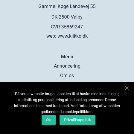
web:
www.klikko.dk
Menu
Annoncering
Om os
Cookies
På vores website bruges cookies til at huske dine indstillinger,
Kontakt os
statistik og personalisering af indhold og annoncer. Denne
Sitemap
information deles med tredjepart. Ved fortsat brug af websiden
godkender du cookiepolitikken.
Ok
Privatlivspolitik