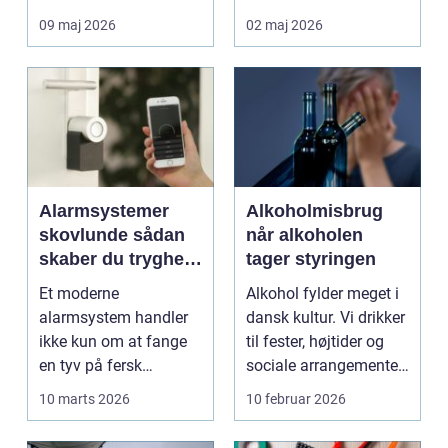
krævende og følelse...
personlige ej...
09 maj 2026
02 maj 2026
Alarmsystemer
Alkoholmisbrug
skovlunde sådan
når alkoholen
skaber du tryghed
tager styringen
i hverdagens
Et moderne
Alkohol fylder meget i
rammer
alarmsystem handler
dansk kultur. Vi drikker
ikke kun om at fange
til fester, højtider og
en tyv på fersk
sociale arrangementer.
gerning. Det handler
For d...
10 marts 2026
10 februar 2026
lige så meg...