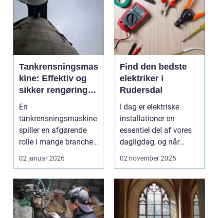
Tankrensningsmas
Find den bedste
kine: Effektiv og
elektriker i
sikker rengøring af
Rudersdal
proces- og
En
I dag er elektriske
lagertanke
tankrensningsmaskine
installationer en
spiller en afgørende
essentiel del af vores
rolle i mange brancher,
dagligdag, og når
hvor hygiejne,
noget går...
02 januar 2026
02 november 2025
sikkerhed...