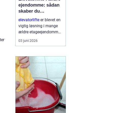
ejendomme: sådan
skaber du
tilgængelighed og
elevatorlifte
er blevet en
værdi
vigtig løsning i mange
ældre etageejendomme,
hvor beboere ønsker
ter
03 juni 2026
bedre tilgængelighed
uden at ødelægge
husets arkitektur. Mange
boligforeninge...