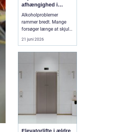
afhængighed i
trygge rammer
Alkoholproblemer
rammer bredt. Mange
forsøger længe at skjule,
hvor meget de drikker,
21 juni 2026
både for sig selv og for
omgivelserne. Samtidig
er der stærk skam
forbundet med at række
ud efter hjælp, selv om
alkoholafh&ael...
Elevatorlifte i ældre