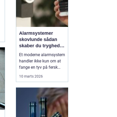
Alarmsystemer
skovlunde sådan
skaber du tryghed i
hverdagens rammer
Et moderne alarmsystem
handler ikke kun om at
fange en tyv på fersk
gerning. Det handler lige
10 marts 2026
så meget om ro i maven
i hverdagen. I Skovlunde
og de omkringliggende
byer vælger flere og flere
boligejere og
virksomheder