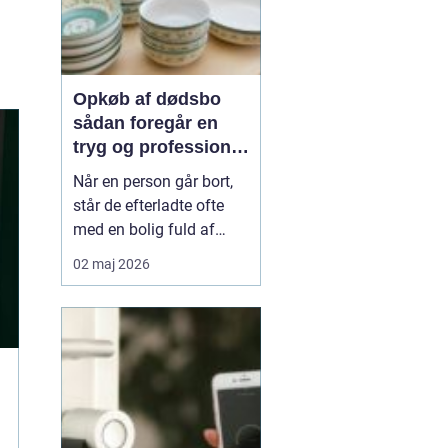
Opkøb af dødsbo
sådan foregår en
tryg og professionel
proces
Når en person går bort,
står de efterladte ofte
med en bolig fuld af
minder, møbler og
02 maj 2026
personlige ejendele. Det
kan være svært at
overskue både
praktikken og følelserne
på én gang. Mange
vælger derfor at få hjælp
til opkøb af dødsbo, så
rydning, sort...