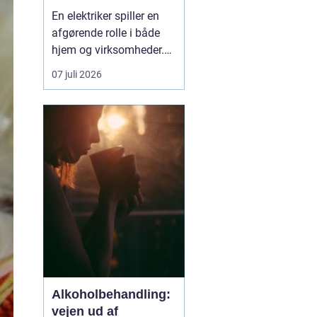
En elektriker spiller en
afgørende rolle i både
hjem og virksomheder.
Elinstallationer skal
07 juli 2026
være sikre, lovlige og
holdbare og gerne tænkt
intelligent, så du får
mest muligt ud af
strømmen. Når du leder
efter en elektriker i
Vanløse, handler det
der...
Alkoholbehandling:
vejen ud af