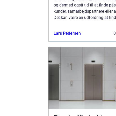
og dermed også tid til at finde pås
kunder, samarbejdspartnere eller a
Det kan være en udfordring at find
rette gave, men der er heldigvis ma
Lars Pedersen
0