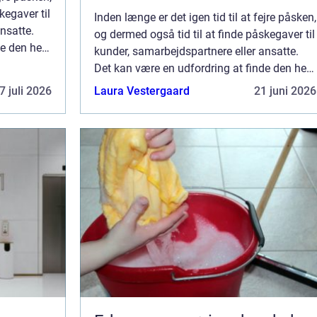
kegaver til
Inden længe er det igen tid til at fejre påsken,
nsatte.
og dermed også tid til at finde påskegaver til
e den helt
kunder, samarbejdspartnere eller ansatte.
ng...
Det kan være en udfordring at finde den helt
rette gave, men der er heldigvis mang...
7 juli 2026
Laura Vestergaard
21 juni 2026