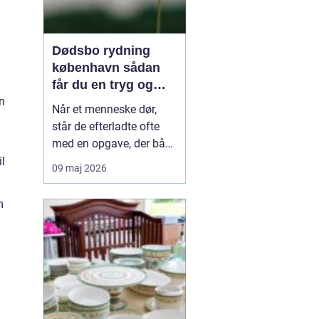
Dødsbo rydning
københavn sådan
får du en tryg og
effektiv løsning
n
Når et menneske dør,
står de efterladte ofte
med en opgave, der både
er praktisk krævende og
il
09 maj 2026
følelsesmæssigt tung:
rydning af dødsboet.
m
Særligt i København,
hvor mange boliger er
små, trapperne er smalle,
og parkeringsforholdene
kan være besværlige, ...