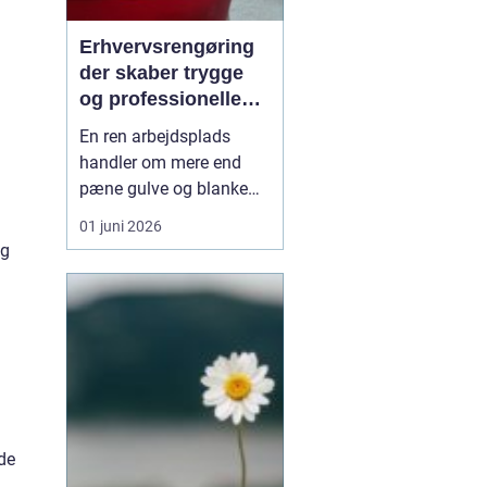
Erhvervsrengøring
der skaber trygge
og professionelle
rammer
En ren arbejdsplads
handler om mere end
pæne gulve og blanke
bordplader. Et kontor, en
01 juni 2026
klinik eller en institution,
og
der bliver gjort ordentligt
rent, giver ro, bedre
trivsel og et mere
professionelt indtryk.
Mange virksomheder
oplever, at syste...
de