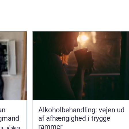
Alkoholbehandling: vejen ud
agmand
af afhængighed i trygge
rammer
ejre påsken,