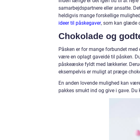
Inden længe er det igen tid til at fejr
samarbejdspartnere eller ansatte. Det
heldigvis mange forskellige muligheder
ideer til påskegaver
, som kan glæde o
Chokolade og godt
Påsken er for mange forbundet med c
være en oplagt gaveidé til påsken. Du
påskeæske fyldt med lækkerier. Deru
eksempelvis er muligt at præge chok
En anden lovende mulighed kan være
pakkes smukt ind og give i gave. Du 