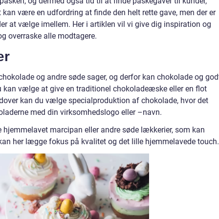
e påsken, og dermed også tid til at finde påskegaver til kunder,
 kan være en udfordring at finde den helt rette gave, men der er
 at vælge imellem. Her i artiklen vil vi give dig inspiration og
g overraske alle modtagere.
er
hokolade og andre søde sager, og derfor kan chokolade og god
 kan vælge at give en traditionel chokoladeæske eller en flot
dover kan du vælge specialproduktion af chokolade, hvor det
oladerne med din virksomhedslogo eller –navn.
 hjemmelavet marcipan eller andre søde lækkerier, som kan
kan her lægge fokus på kvalitet og det lille hjemmelavede touch.