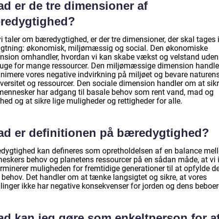
d er de tre dimensioner af
redygtighed?
i taler om bæredygtighed, er der tre dimensioner, der skal tages 
agtning: økonomisk, miljømæssig og social. Den økonomiske
nsion omhandler, hvordan vi kan skabe vækst og velstand uden
ruge for mange ressourcer. Den miljømæssige dimension handl
inimere vores negative indvirkning på miljøet og bevare naturen
versitet og ressourcer. Den sociale dimension handler om at sikr
 mennesker har adgang til basale behov som rent vand, mad og
ed og at sikre lige muligheder og rettigheder for alle.
ad er definitionen på bæredygtighed?
dygtighed kan defineres som opretholdelsen af en balance mel
eskers behov og planetens ressourcer på en sådan måde, at vi 
rminerer muligheden for fremtidige generationer til at opfylde d
 behov. Det handler om at tænke langsigtet og sikre, at vores
linger ikke har negative konsekvenser for jorden og dens beboer
ad kan jeg gøre som enkeltperson for a