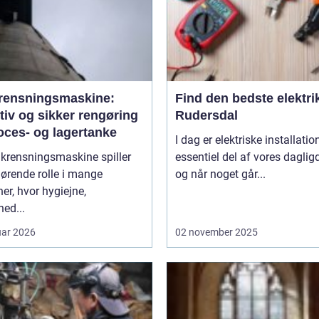
rensningsmaskine:
Find den bedste elektrik
tiv og sikker rengøring
Rudersdal
oces- og lagertanke
I dag er elektriske installatio
nkrensningsmaskine spiller
essentiel del af vores daglig
ørende rolle i mange
og når noget går...
er, hvor hygiejne,
hed...
uar 2026
02 november 2025