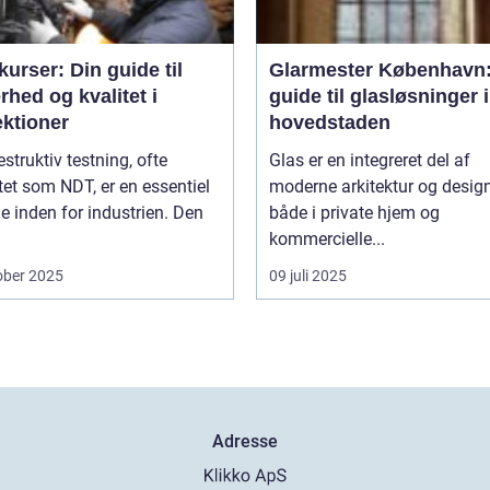
urser: Din guide til
Glarmester København:
rhed og kvalitet i
guide til glasløsninger i
ektioner
hovedstaden
estruktiv testning, ofte
Glas er en integreret del af
tet som NDT, er en essentiel
moderne arkitektur og design
 inden for industrien. Den
både i private hjem og
kommercielle...
ober 2025
09 juli 2025
Adresse