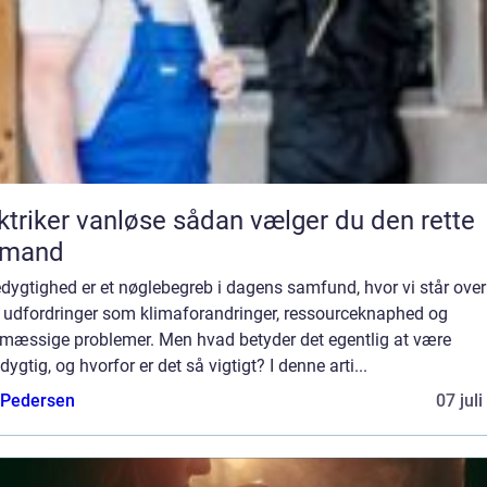
er vanløse sådan vælger du den rette
gmand
ygtighed er et nøglebegreb i dagens samfund, hvor vi står over
e udfordringer som klimaforandringer, ressourceknaphed og
ømæssige problemer. Men hvad betyder det egentlig at være
ygtig, og hvorfor er det så vigtigt? I denne arti...
 Pedersen
07 jul