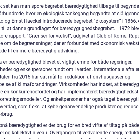
sk set kan man spore begrebet bæredygtighed tilbage til begynde
 århundrede, hvor en økologisk tankegang begyndte at slå igenn
kolog Ernst Haeckel introducerede begrebet “økosystem” i 1866, 
 til at danne grundlaget for bæredygtighedsbegrebet. I 1972 ble
store rapport, “Grænser for vækst”, udgivet af Club of Rome. Rap
e om de begrænsninger, der er forbundet med økonomisk væks
ede til en mere bæredygtig udvikling.
 er bæredygtighed blevet et vigtigt emne for både regeringer,
heder og enkeltpersoner rundt om i verden. Internationale aftal
talen fra 2015 har sat mål for reduktion af drivhusgasser og
lse af klimaforandringer. Virksomheder har indset, at bæredygt
e en konkurrencefordel og har implementeret bæredygtighedsstr
 forretningsmodeller. Og enkeltpersoner har også taget bæredygt
 hverdag, som f.eks. at købe genanvendelige produkter og reduce
orbrug.
pnå bæredygtighed er der brug for en bred vifte af tiltag på båd
el og kollektivt niveau. Overgangen til vedvarende energi, redukt