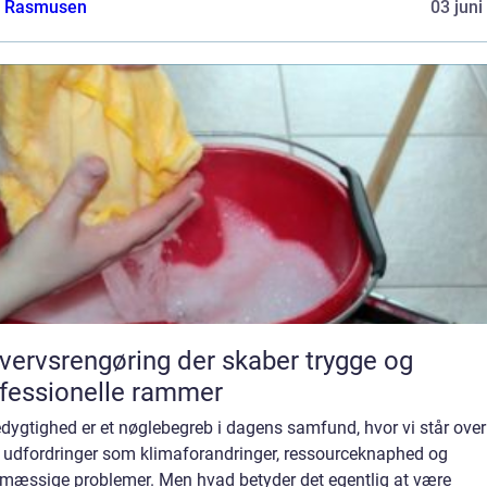
a Rasmusen
03 juni
vervsrengøring der skaber trygge og
fessionelle rammer
ygtighed er et nøglebegreb i dagens samfund, hvor vi står over
e udfordringer som klimaforandringer, ressourceknaphed og
ømæssige problemer. Men hvad betyder det egentlig at være