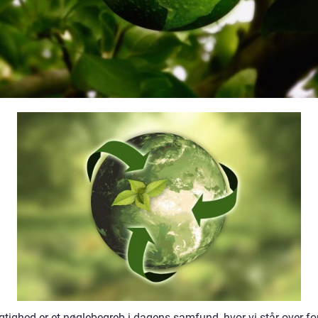
tighed er et nøglebegreb i dagens samfund, hvor vi står over for