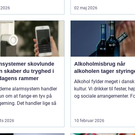
 2026
02 maj 2026
msystemer skovlunde
Alkoholmisbrug når
n skaber du tryghed i
alkoholen tager styring
dagens rammer
Alkohol fylder meget i dansk
derne alarmsystem handler
kultur. Vi drikker til fester, hø
un om at fange en tyv på
og sociale arrangementer. For
gerning. Det handler lige så
ts 2026
10 februar 2026