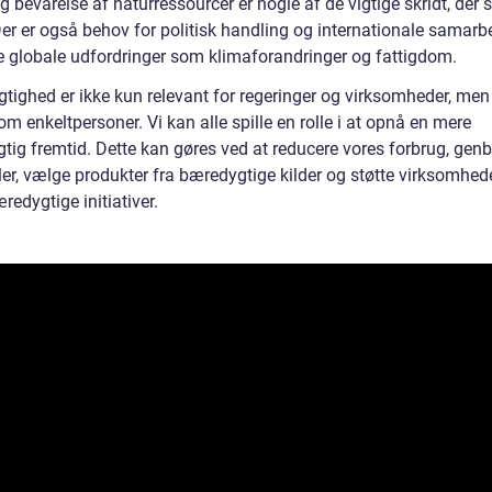
g bevarelse af naturressourcer er nogle af de vigtige skridt, der 
er er også behov for politisk handling og internationale samarbe
le globale udfordringer som klimaforandringer og fattigdom.
tighed er ikke kun relevant for regeringer og virksomheder, me
om enkeltpersoner. Vi kan alle spille en rolle i at opnå en mere
tig fremtid. Dette kan gøres ved at reducere vores forbrug, gen
er, vælge produkter fra bæredygtige kilder og støtte virksomhede
redygtige initiativer.