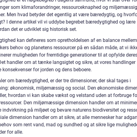
inger som klimaforandringer, ressourceknaphed og miljømæssi
er. Men hvad betyder det egentlig at være bæredygtig, og hvorfo
gt? I denne artikel vil vi uddybe begrebet bæredygtighed og lære
dan det er udviklet sig historisk set.
tighed kan defineres som opretholdelsen af en balance mellem
ers behov og planetens ressourcer på en sådan måde, at vi ikk
nerer muligheden for fremtidige generationer til at opfylde dere
et handler om at tænke langsigtet og sikre, at vores handlinger 
e konsekvenser for jorden og dens beboere.
aler om bæredygtighed, er der tre dimensioner, der skal tages i
ning: økonomisk, miljømæssig og social. Den økonomiske dime
er, hvordan vi kan skabe vækst og velstand uden at forbruge fo
essourcer. Den miljømæssige dimension handler om at minimer
 indvirkning på miljøet og bevare naturens biodiversitet og ress
iale dimension handler om at sikre, at alle mennesker har adgang
behov som rent vand, mad og sundhed og at sikre lige mulighed
der for alle.