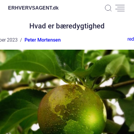
ERHVERVSAGENT.
dk
Hvad er bæredygtighed
red
ber 2023
Peter Mortensen