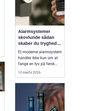
g
Alarmsystemer
skovlunde sådan
skaber du tryghed i
hverdagens rammer
Et moderne alarmsystem
handler ikke kun om at
fange en tyv på fersk
gerning. Det handler lige
10 marts 2026
så meget om ro i maven
i hverdagen. I Skovlunde
og de omkringliggende
byer vælger flere og flere
boligejere og
virksomheder