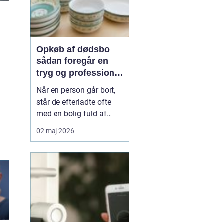
Opkøb af dødsbo
sådan foregår en
tryg og professionel
proces
Når en person går bort,
står de efterladte ofte
med en bolig fuld af
minder, møbler og
02 maj 2026
personlige ejendele. Det
kan være svært at
overskue både
praktikken og følelserne
på én gang. Mange
vælger derfor at få hjælp
til opkøb af dødsbo, så
rydning, sort...