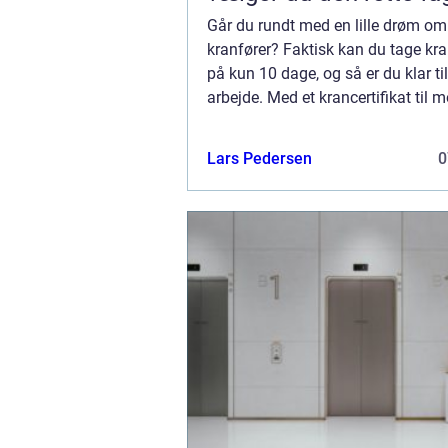
Går du rundt med en lille drøm om 
kranfører? Faktisk kan du tage kra
på kun 10 dage, og så er du klar ti
arbejde. Med et krancertifikat til m
kraner over 8-30 tonsmeter med int
Lars Pedersen
0