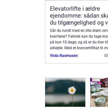
Elevatorlifte i ældre
ejendomme: sådan sk
du tilgængelighed og 
Går du rundt med en lille drøm om 
kranfører? Faktisk kan du tage kra
på kun 10 dage, og så er du klar ti
arbejde. Med et krancertifikat til m
kraner over 8-30 tonsmeter med int
Viola Rasmusen
03