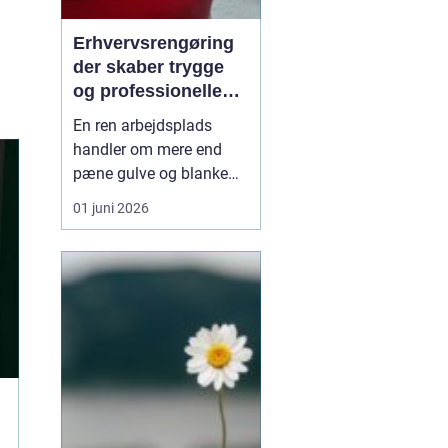
Erhvervsrengøring
der skaber trygge
og professionelle
rammer
En ren arbejdsplads
handler om mere end
pæne gulve og blanke
bordplader. Et kontor, en
01 juni 2026
klinik eller en institution,
der bliver gjort ordentligt
rent, giver ro, bedre
trivsel og et mere
professionelt indtryk.
Mange virksomheder
oplever, at syste...