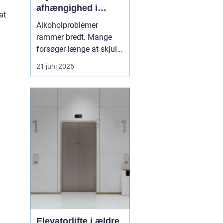
afhængighed i
at
trygge rammer
Alkoholproblemer
rammer bredt. Mange
forsøger længe at skjule,
hvor meget de drikker,
21 juni 2026
både for sig selv og for
omgivelserne. Samtidig
er der stærk skam
forbundet med at række
ud efter hjælp, selv om
alkoholafh&ael...
Elevatorlifte i ældre