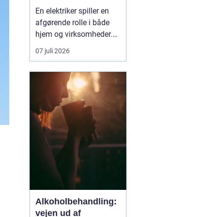
En elektriker spiller en
afgørende rolle i både
hjem og virksomheder.
Elinstallationer skal
07 juli 2026
være sikre, lovlige og
holdbare og gerne tænkt
intelligent, så du får
mest muligt ud af
strømmen. Når du leder
efter en elektriker i
Vanløse, handler det
der...
Alkoholbehandling:
vejen ud af