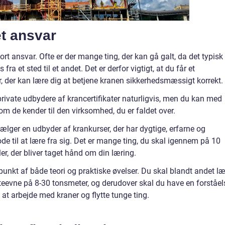
t ansvar
rt ansvar. Ofte er der mange ting, der kan gå galt, da det typisk 
fra et sted til et andet. Det er derfor vigtigt, at du får et
er, der kan lære dig at betjene kranen sikkerhedsmæssigt korrekt.
 private udbydere af krancertifikater naturligvis, men du kan med
 om de kender til den virksomhed, du er faldet over.
 vælger en udbyder af krankurser, der har dygtige, erfarne og
de til at lære fra sig. Det er mange ting, du skal igennem på 10
øler, der bliver taget hånd om din læring.
kt af både teori og praktiske øvelser. Du skal blandt andet læ
fteevne på 8-30 tonsmeter, og derudover skal du have en forståel
d at arbejde med kraner og flytte tunge ting.