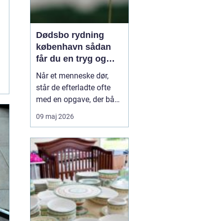
Dødsbo rydning
københavn sådan
får du en tryg og
effektiv løsning
Når et menneske dør,
står de efterladte ofte
med en opgave, der både
er praktisk krævende og
09 maj 2026
følelsesmæssigt tung:
rydning af dødsboet.
Særligt i København,
hvor mange boliger er
små, trapperne er smalle,
og parkeringsforholdene
kan være besværlige, ...