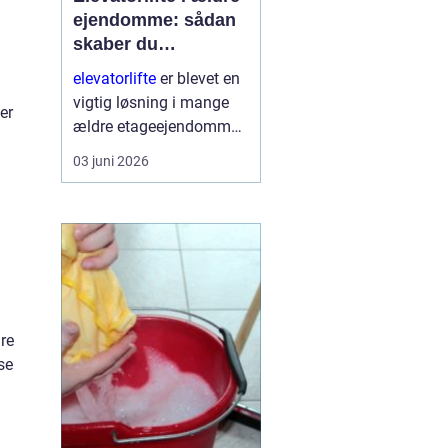
ejendomme: sådan
skaber du
tilgængelighed og
elevatorlifte
er blevet en
værdi
vigtig løsning i mange
er
ældre etageejendomme,
hvor beboere ønsker
03 juni 2026
bedre tilgængelighed
uden at ødelægge
husets arkitektur. Mange
boligforeninge...
re
se