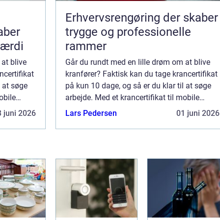
Erhvervsrengøring der skaber
aber
trygge og professionelle
værdi
rammer
at blive
Går du rundt med en lille drøm om at blive
ncertifikat
kranfører? Faktisk kan du tage krancertifikat
l at søge
på kun 10 dage, og så er du klar til at søge
obile
arbejde. Med et krancertifikat til mobile
e...
kraner over 8-30 tonsmeter med inte...
 juni 2026
Lars Pedersen
01 juni 2026