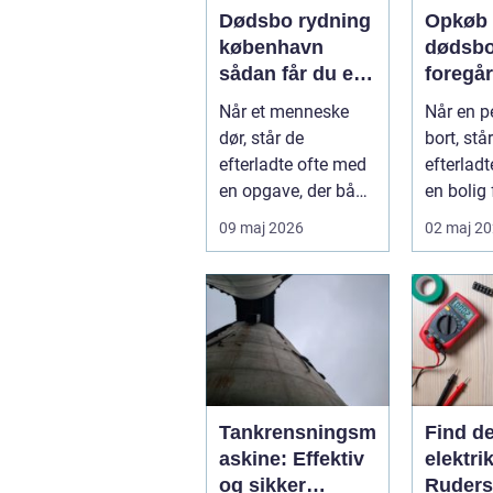
Dødsbo rydning
Opkøb 
københavn
dødsbo såd
sådan får du en
foregår
tryg og effektiv
og pro
Når et menneske
Når en p
løsning
proces
dør, står de
bort, stå
efterladte ofte med
efterlad
en opgave, der både
en bolig 
er praktisk
minder, 
09 maj 2026
02 maj 2
krævende og
personlig
følelse...
Tankrensningsm
Find d
askine: Effektiv
elektrik
og sikker
Ruders