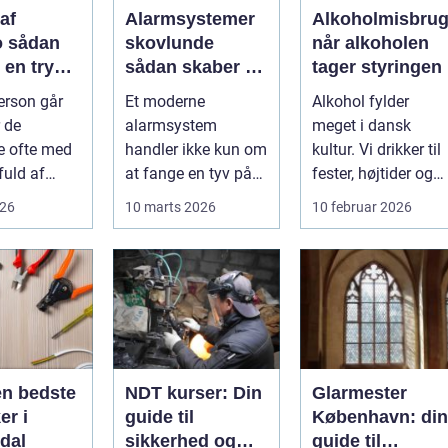
af
Alarmsystemer
Alkoholmisbru
an
skovlunde
når alkoholen
 en tryg
sådan skaber du
tager styringen
fessionel
tryghed i
erson går
Et moderne
Alkohol fylder
hverdagens
r de
alarmsystem
meget i dansk
rammer
te ofte med
handler ikke kun om
kultur. Vi drikker til
fuld af
at fange en tyv på
fester, højtider og
møbler og
fersk gerning. Det
sociale
026
10 marts 2026
10 februar 2026
e ej...
handler lige så
arrangementer. For
meg...
d...
en bedste
NDT kurser: Din
Glarmester
er i
guide til
København: din
dal
sikkerhed og
guide til