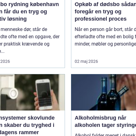
bo rydning københavn
Opkøb af dødsbo sådan
 får du en tryg og
foregår en tryg og
tiv løsning
professionel proces
 menneske dør, står de
Når en person går bort, står 
adte ofte med en opgave, der
efterladte ofte med en bolig 
er praktisk krævende og
minder, møbler og personlige 
...
 2026
02 maj 2026
msystemer skovlunde
Alkoholmisbrug når
n skaber du tryghed i
alkoholen tager styring
dagens rammer
Alkohol fylder meget i dansk