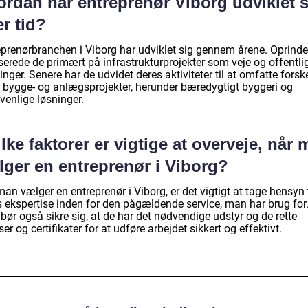
ordan har entreprenør Viborg udviklet s
r tid?
eprenørbranchen i Viborg har udviklet sig gennem årene. Oprinde
serede de primært på infrastrukturprojekter som veje og offentli
nger. Senere har de udvidet deres aktiviteter til at omfatte forske
r bygge- og anlægsprojekter, herunder bæredygtigt byggeri og
venlige løsninger.
lke faktorer er vigtige at overveje, når
lger en entreprenør i Viborg?
an vælger en entreprenør i Viborg, er det vigtigt at tage hensyn t
s ekspertise inden for den pågældende service, man har brug for
ør også sikre sig, at de har det nødvendige udstyr og de rette
ser og certifikater for at udføre arbejdet sikkert og effektivt.