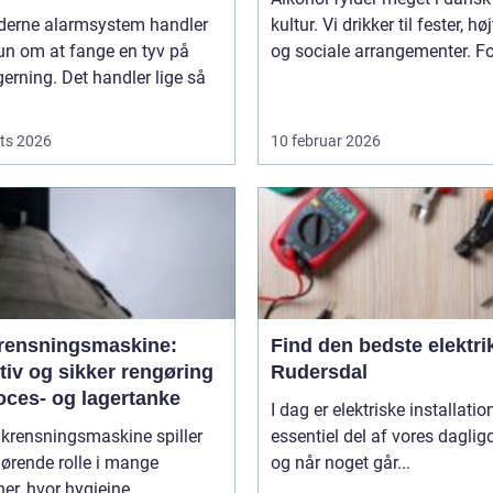
derne alarmsystem handler
kultur. Vi drikker til fester, hø
un om at fange en tyv på
og sociale arrangementer. For
gerning. Det handler lige så
ts 2026
10 februar 2026
rensningsmaskine:
Find den bedste elektrik
tiv og sikker rengøring
Rudersdal
oces- og lagertanke
I dag er elektriske installatio
nkrensningsmaskine spiller
essentiel del af vores daglig
ørende rolle i mange
og når noget går...
er, hvor hygiejne,