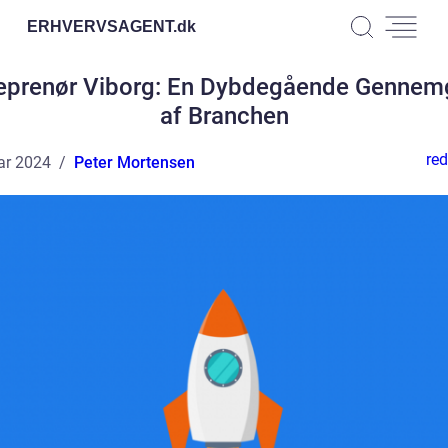
ERHVERVSAGENT.
dk
eprenør Viborg: En Dybdegående Genne
af Branchen
red
ar 2024
Peter Mortensen