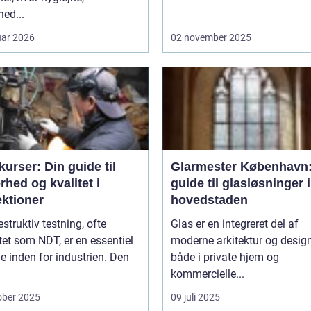
hed...
uar 2026
02 november 2025
urser: Din guide til
Glarmester København:
rhed og kvalitet i
guide til glasløsninger i
ektioner
hovedstaden
estruktiv testning, ofte
Glas er en integreret del af
tet som NDT, er en essentiel
moderne arkitektur og design
 inden for industrien. Den
både i private hjem og
kommercielle...
ober 2025
09 juli 2025