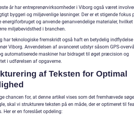
este år har entreprenørvirksomheder i Viborg også været involver
igt byggeri og miljøvenlige løsninger. Der er et stigende fokus 
e energiforbruget og anvende genanvendelige materialer, hvilket 
tørre miljøbevidsthed i branchen.
g har teknologiske fremskridt også haft en betydelig indflydelse
enør Viborg. Anvendelsen af avanceret udstyr såsom GPS-overv
og automatiserede maskiner har bidraget til øget præcision og
itet i udførelsen af opgaverne.
kturering af Teksten for Optimal
lighed
øge chancen for, at denne artikel vises som det fremhævede søge
e, skal vi strukturere teksten på en måde, der er optimeret til fe
. Her er en foreslået opdeling: