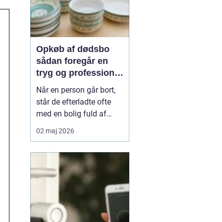
Opkøb af dødsbo
sådan foregår en
tryg og professionel
proces
Når en person går bort,
står de efterladte ofte
med en bolig fuld af
minder, møbler og
02 maj 2026
personlige ejendele. Det
kan være svært at
overskue både
praktikken og følelserne
på én gang. Mange
vælger derfor at få hjælp
til opkøb af dødsbo, så
rydning, sort...