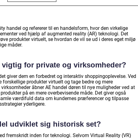
ty handel og refererer til en handelsform, hvor den virkelige
ementer ved hjælp af augmented reality (AR) teknologi. Det
øve produkter virtuelt, se hvordan de vil se ud i deres eget miljø
lige måder.
 vigtig for private og virksomheder?
a det giver dem en forbedret og interaktiv shoppingoplevelse. Ved
 forskellige produkter virtuelt og tage bedre og mere
 virksomheder åbner AE handel døren til nye muligheder ved at
es produkter på en mere overbevisende måde. Det giver også
samle værdifuld data om kundernes præferencer og tilpasse
trategier yderligere.
l udviklet sig historisk set?
med fremskridt inden for teknologi. Selvom Virtual Reality (VR)