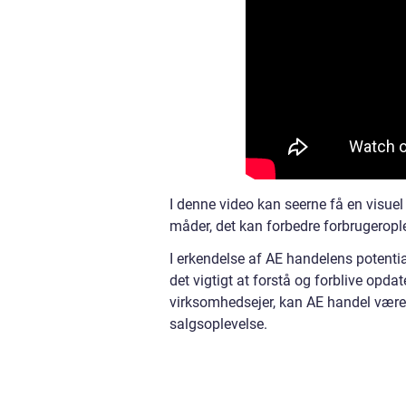
I denne video kan seerne få en visue
måder, det kan forbedre forbrugerop
I erkendelse af AE handelens potentia
det vigtigt at forstå og forblive opda
virksomhedsejer, kan AE handel være
salgsoplevelse.