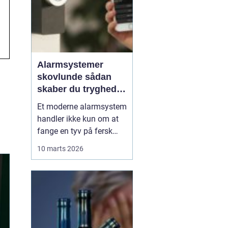
Alarmsystemer
skovlunde sådan
skaber du tryghed i
hverdagens rammer
Et moderne alarmsystem
handler ikke kun om at
fange en tyv på fersk
gerning. Det handler lige
10 marts 2026
så meget om ro i maven
i hverdagen. I Skovlunde
og de omkringliggende
byer vælger flere og flere
boligejere og
virksomheder