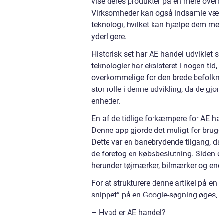
vise deres produkter på en mere overb
Virksomheder kan også indsamle vær
teknologi, hvilket kan hjælpe dem me
yderligere.
Historisk set har AE handel udviklet 
teknologier har eksisteret i nogen tid,
overkommelige for den brede befolkni
stor rolle i denne udvikling, da de gj
enheder.
En af de tidlige forkæmpere for AE ha
Denne app gjorde det muligt for brug
Dette var en banebrydende tilgang, da 
de foretog en købsbeslutning. Siden 
herunder tøjmærker, bilmærker og e
For at strukturere denne artikel på e
snippet” på en Google-søgning øges, 
– Hvad er AE handel?