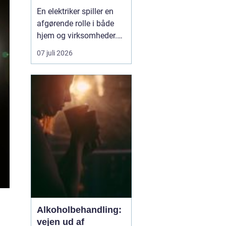
En elektriker spiller en
afgørende rolle i både
hjem og virksomheder.
Elinstallationer skal
07 juli 2026
være sikre, lovlige og
holdbare og gerne tænkt
intelligent, så du får
mest muligt ud af
strømmen. Når du leder
efter en elektriker i
Vanløse, handler det
der...
Alkoholbehandling:
vejen ud af