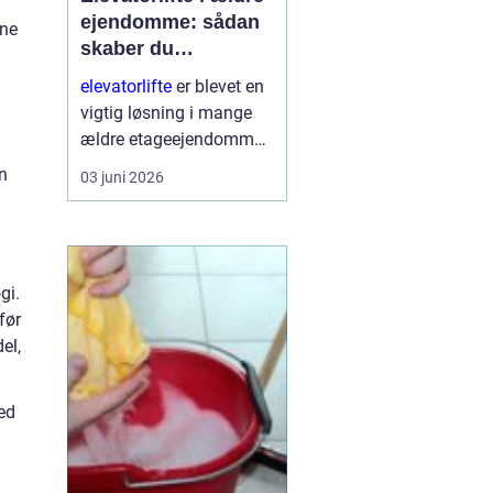
ejendomme: sådan
nne
skaber du
tilgængelighed og
elevatorlifte
er blevet en
værdi
vigtig løsning i mange
ældre etageejendomme,
hvor beboere ønsker
n
03 juni 2026
bedre tilgængelighed
uden at ødelægge
husets arkitektur. Mange
boligforeninge...
gi.
før
el,
red