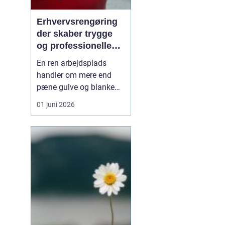
Erhvervsrengøring
der skaber trygge
og professionelle
rammer
En ren arbejdsplads
handler om mere end
pæne gulve og blanke
bordplader. Et kontor, en
01 juni 2026
klinik eller en institution,
der bliver gjort ordentligt
rent, giver ro, bedre
trivsel og et mere
professionelt indtryk.
Mange virksomheder
oplever, at syste...