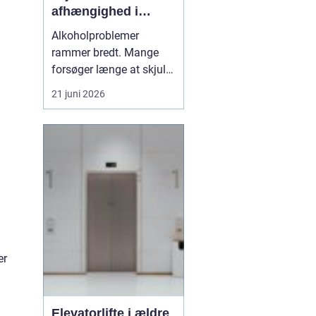
afhængighed i
trygge rammer
Alkoholproblemer
rammer bredt. Mange
forsøger længe at skjule,
hvor meget de drikker,
21 juni 2026
både for sig selv og for
omgivelserne. Samtidig
er der stærk skam
forbundet med at række
ud efter hjælp, selv om
alkoholafh&ael...
er
Elevatorlifte i ældre