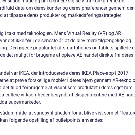
evisende måde og differentiere sig selv fra konkurrenterne.
difuld data om deres kunder og deres præferencer gennem de
d at tilpasse deres produkter og markedsføringsstrategier
sig i takt med teknologien. Mens Virtual Reality (VR) og AR
 var det ikke før i de seneste år, at de blev mere tilgængelige og
ng. Den øgede popularitet af smartphones og tablets spillede e
orde det muligt for brugerne at opleve AE handel direkte fra deres
ndel var IKEA, der introducerede deres IKEA Place-app i 2017.
erne at prøve forskellige møbler i deres hjem gennem AR-teknolo
det tillod forbrugerne at visualisere produktet i deres eget rum, 
da er flere virksomheder begyndt at eksperimentere med AE hand
ndda supermarkeder.
n sådan måde, at sandsynligheden for at blive vist som et “featu
kan følgende opstilling af bulletpoints anvendes: